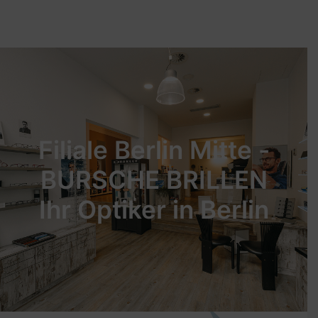
Weissensee
Mitte
Köpenick
Biesdorf
Filiale Berlin Mitte -
BURSCHE BRILLEN
Ihr Optiker in Berlin